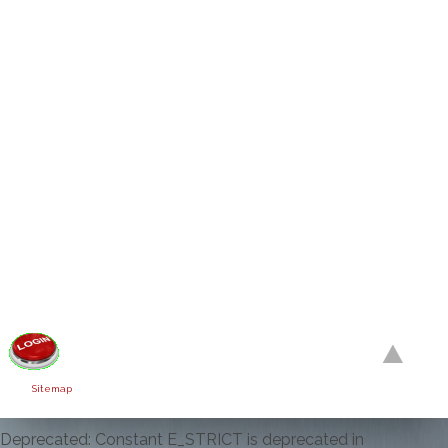
Sitemap
Deprecated: Constant E_STRICT is deprecated in