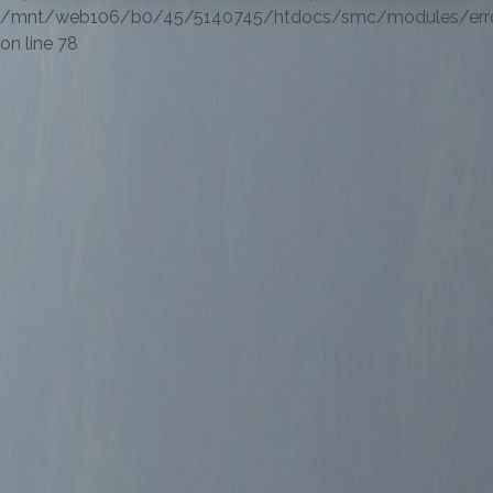
/mnt/web106/b0/45/5140745/htdocs/smc/modules/errorl
on line 78