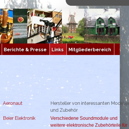
Berichte & Presse
Links
Mitgliederbereich
Aeronaut
Hersteller von interessanten Modelle
und Zubehör
Beier Elektronik
Verschiedene Soundmodule und
weitere elektronische Zubehörteile für