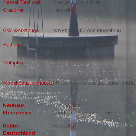
Nessel Elektronik
Stecker, Kabel, Litzen
Graupner
Hersteller
GW-Werkzeuge
Werkzeuge für den Modellbau
Harhaus
Modellbootversand
Multiplex
Modellbauzubehör.biz
https://www.modellbauzubehoer.bi
Neuhaus
Lösung aller
Electronics
Sonderfunktionsprobleme
Robbe
Hersteller
Deutschland