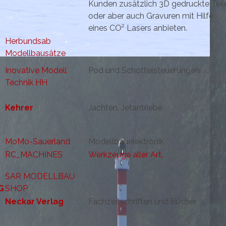
Kunden zusätzlich 3D gedruckte Teil
oder aber auch Gravuren mit Hilfe
eines CO² Lasers anbieten.
Herbundsab
Modellbausätze
Inovative Modell
Pod und Schottelsteuerungen
Technik HH
Kehrer
Jachten, Jetantriebe
MoMo-Sauerland
Modellbauelektronik
RC_MACHINES
Werkzeuge aller Art.
SAR MODELLBAU
SHOP
Neckar Verlag
Fachzeitschriften und Bücher