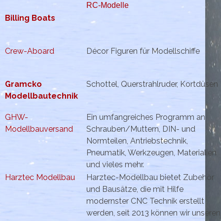
RC-Modelle
Billing Boats
Crew-Aboard
Décor Figuren für Modellschiffe
Gramcko
Schottel, Querstrahlruder, Kortdüsen
Modellbautechnik
GHW-
Ein umfangreiches Programm an
Modellbauversand
Schrauben/Muttern, DIN- und
Normteilen, Antriebstechnik,
Pneumatik, Werkzeugen, Materialien
und vieles mehr.
Harztec Modellbau
Harztec-Modellbau bietet Zubehör
und Bausätze, die mit Hilfe
modernster CNC Technik erstellt
werden, seit 2013 können wir unseren