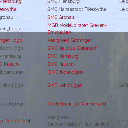
SMC Flensburg
Lei
SMC Hansestadt Friesoythe
Lei
SMC Gronau
MGB Modellpiraten Greven-
Emsdetten
Vaargroep Groningen
SMC Nautilus Gütersloh
SMC Hamburg
SMC Husum
ISMC Ibbenbüren
SMF Lohbrügge
Sch
Modellbauclub Mormerland
Vaargroep
Lei
De Vaarhobbyist Noorderlicht