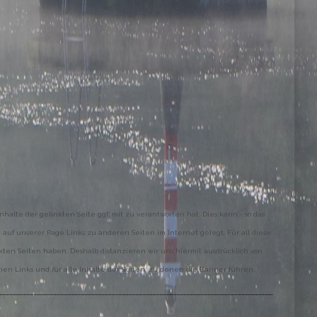
halte der gelinkten Seite ggf. mit zu verantworten hat. Dies kann - so das
 auf unserer Page Links zu anderen Seiten im Internet gelegt. Für all diese
inkten Seiten haben. Deshalb distanzieren wir uns hiermit ausdrücklich von
enen Links und für alle Inhalte der Seiten, zu denen die Banner führen.