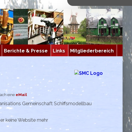
Berichte & Presse
Links
Mitgliederbereich
fach eine
eMail
anisations Gemeinschaft Schiffsmodellbau
der keine Website mehr