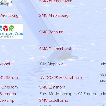
SMG Bremerhaven
SMC Ahrensburg
SMC Bochum
SMC Delmenhorst
IGM Diepholz
Lei
Int
I.G. DGzRS Maßstab 1:10
auss
SMC Elmshorn
Ems-Modellschipper e.V. Emden
Lei
SMC Espelkamp