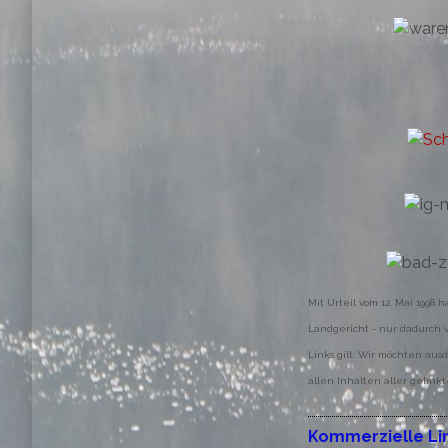
Mit Urteil vom 12. Mai 1998
Landgericht - nur dadurch v
Links gilt: Wir möchten aus
allen Inhalten aller gelink
Kommerzielle Li