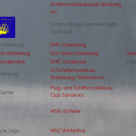
Schiffsmodellbauclub Nürnberg
e.V.
Schiffs-Modell-Gemeinschaft-
Oberursel
SMC Oldenburg
IGS Hunte Oldenburg
neu
SMC Osnabrück
Lei
IG Schiffsmodellbau
Rotenburg/Wümme e.V.
Flug- und Schiffsmodellbau-
Club Sande e.V.
MSK-St.Peter
MSC Winterthur