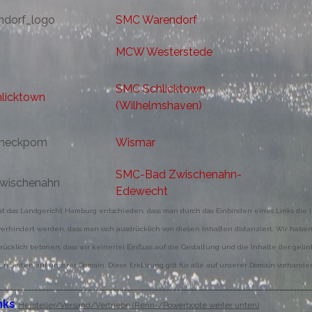
SMC Warendorf
MCW Westerstede
SMC Schlicktown
(Wilhelmshaven)
Wismar
SMC-Bad Zwischenahn-
Edewecht
 hat das Landgericht Hamburg entschieden, dass man durch das Einbinden eines Links die In
erhindert werden, dass man sich ausdrücklich von diesen Inhalten distanziert. Wir haben
drücklich betonen, dass wir keinerlei Einfluss auf die Gestaltung und die Inhalte der gel
ten Seiten auf unserer Domain. Diese Erklärung gilt für alle auf unserer Domain vorhand
nks
Hersteller/Versand/Vertriebe (Renn-/Powerboote weiter unten)