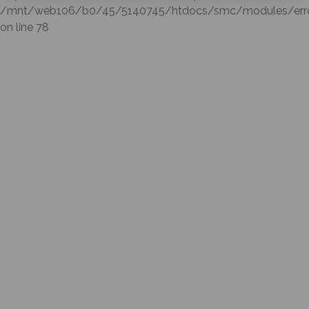
/mnt/web106/b0/45/5140745/htdocs/smc/modules/errorl
on line 78