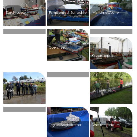
EuroModell
Familienfest Schlachte
MaritimeWoche
Nikolausfahren
Osnabruck
Oberursel
Ostercappeln
RotesKreuzKrankenhaus
Ostern
Sommerfest
TagDerOffenenTuer
TagDerSeenotretter
Westerstede