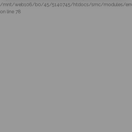
/mnt/web106/b0/45/5140745/htdocs/smc/modules/errorl
on line 78