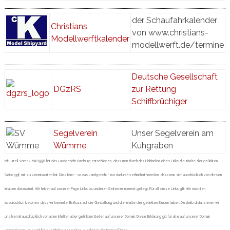
der Schaufahrkalender
Christians
von www.christians-
Modellwerftkalender
modellwerft.de/termine
Deutsche Gesellschaft
DGzRS
zur Rettung
Schiffbrüchiger
Segelverein
Unser Segelverein am
Wümme
Kuhgraben
Mit Urteil vom 12. Mai 1998 hat das Landgericht Hamburg entschieden, dass man durch das Einbinden eines Links die Inhalte der gelinkten
Seite ggf. mit zu verantworten hat. Dies kann - so das Landgericht - nur dadurch verhindert werden, dass man sich ausdrücklich von diesen
Inhalten distanziert. Wir haben auf unserer Page Links zu anderen Seiten im Internet gelegt. Für all diese Links gilt: Wir möchten
ausdrücklich betonen, dass wir keinerlei Einfluss auf die Gestaltung und die Inhalte der gelinkten Seiten haben. Deshalb distanzieren wir
uns hiermit ausdrücklich von allen Inhalten aller gelinkten Seiten auf unserer Domain. Diese Erklärung gilt für alle auf unserer Domain