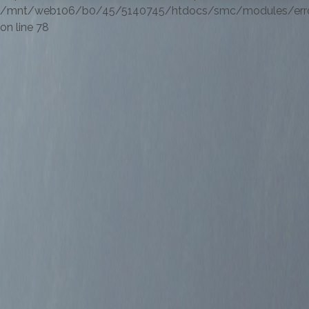
/mnt/web106/b0/45/5140745/htdocs/smc/modules/errorl
on line 78